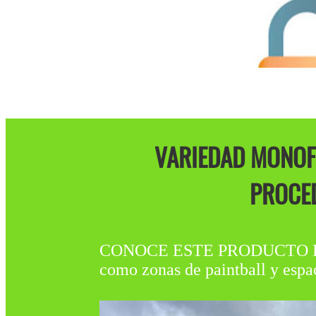
VARIEDAD MONOFI
PROCED
CONOCE ESTE PRODUCTO DISPON
como zonas de paintball y espac