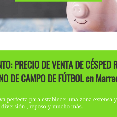
TO: PRECIO DE VENTA DE CÉSPED 
O DE CAMPO DE FÚTBOL en Marra
iva perfecta para establecer una zona extensa y
, diversión , reposo y mucho más.