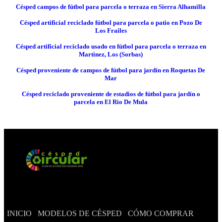
Césped campos de fútbol para parcela o terraza en Sierra Alhamilla
Césped artificial reciclado fútbol para parcela o patio en Pozo De
Los Frailes
Césped artificial reciclado usado en fútbol para parcela o terraza en
Martinez, Los (Sorbas)
Césped proveniente de campos de fútbol para jardín en Roquetas De
Mar
Césped reciclado proveniente de estadios de fútbol para jardín o
parcela en El Rio De Mula
INICIO
MODELOS DE CÉSPED
CÓMO COMPRAR