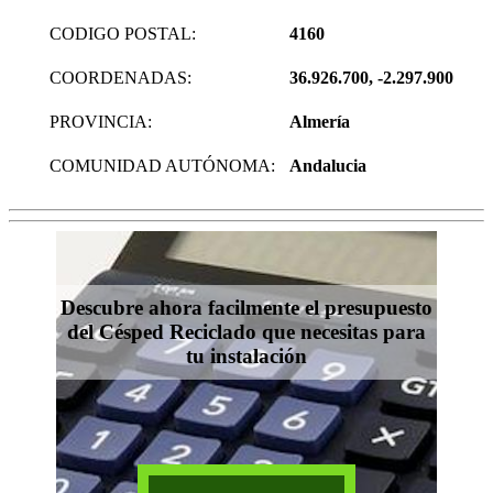
CODIGO POSTAL:
4160
COORDENADAS:
36.926.700, -2.297.900
PROVINCIA:
Almería
COMUNIDAD AUTÓNOMA:
Andalucia
Descubre ahora facilmente el presupuesto
del Césped Reciclado que necesitas para
tu instalación